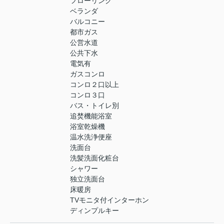
フローリング
ベランダ
バルコニー
都市ガス
公営水道
公共下水
電気有
ガスコンロ
コンロ２口以上
コンロ３口
バス・トイレ別
追焚機能浴室
浴室乾燥機
温水洗浄便座
洗面台
洗髪洗面化粧台
シャワー
独立洗面台
床暖房
TVモニタ付インターホン
ディンプルキー