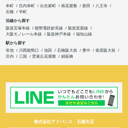
本町
庄内幸町
出在家町
南花屋敷
新田
八王寺
石橋
半町
沿線から探す
阪急宝塚本線
能勢電鉄妙見線
阪急箕面線
大阪モノレール本線
阪急神戸本線
福知山線
駅から探す
蛍池
川西能勢口
池田
石橋阪大前
豊中
柴原阪大前
庄内
三国
雲雀丘花屋敷
絹延橋
株式会社アドバンス 石橋支店