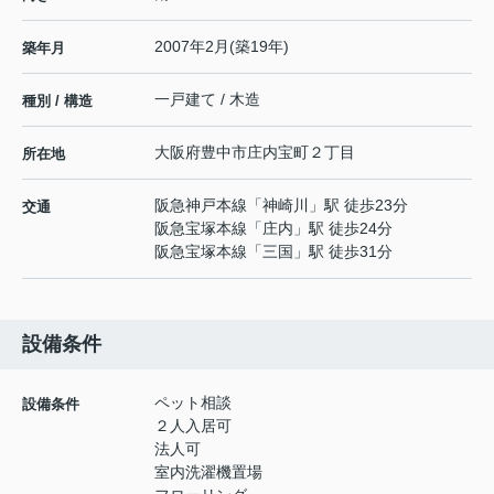
2007年2月(築19年)
築年月
一戸建て / 木造
種別 / 構造
大阪府
豊中市
庄内宝町
２丁目
所在地
阪急神戸本線
「
神崎川
」駅 徒歩23分
交通
阪急宝塚本線
「
庄内
」駅 徒歩24分
阪急宝塚本線
「
三国
」駅 徒歩31分
設備条件
ペット相談
設備条件
２人入居可
法人可
室内洗濯機置場