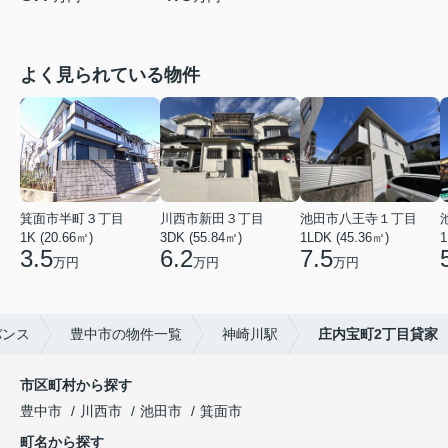
よく見られている物件
箕面市半町３丁目
川西市新田３丁目
池田市八王寺１丁目
1K (20.66㎡)
3DK (55.84㎡)
1LDK (45.36㎡)
1
3.5
6.2
7.5
万円
万円
万円
バンス
豊中市の物件一覧
神崎川駅
庄内宝町2丁目貸家
市区町村から探す
豊中市
川西市
池田市
箕面市
町名から探す