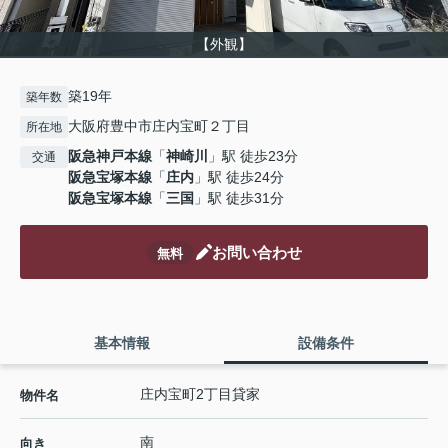
【外観】
築19年
築年数
大阪府豊中市庄内宝町２丁目
所在地
阪急神戸本線
「
神崎川
」駅 徒歩23分
交通
阪急宝塚本線
「
庄内
」駅 徒歩24分
阪急宝塚本線
「
三国
」駅 徒歩31分
お問い合わせ
無料
基本情報
設備条件
庄内宝町2丁目貸家
物件名
南
向き