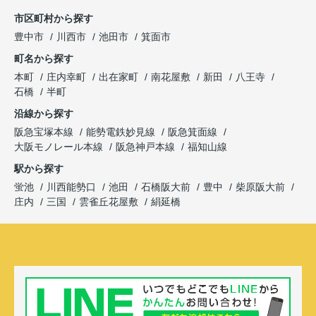
市区町村から探す
豊中市
川西市
池田市
箕面市
町名から探す
本町
庄内幸町
出在家町
南花屋敷
新田
八王寺
石橋
半町
沿線から探す
阪急宝塚本線
能勢電鉄妙見線
阪急箕面線
大阪モノレール本線
阪急神戸本線
福知山線
駅から探す
蛍池
川西能勢口
池田
石橋阪大前
豊中
柴原阪大前
庄内
三国
雲雀丘花屋敷
絹延橋