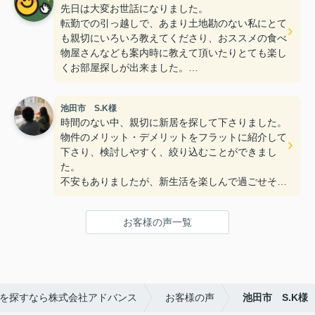
先日は大変お世話になりました。
かったので問い合わせをし、内覧させて頂いたんで
転勤での引っ越しで、あまり土地勘のない私にとて
すが、なんとたまたま見つけたこの物件はアドバン
も親切にいろいろ教えてくださり、おススメの食べ
スさんのみのお取り扱い物件とのことでした。
物屋さんなども案内時に教えて頂いたりとても楽し
とても綺麗なお部屋ですぐに申し込みをさせて頂き
くお部屋探しが出来ました。
ました。
お取引もスムーズで無事引越完了いたしました。
粘って探して本当に良かったです！
おススメ頂いたお店にもまた行ってみたいと思いま
親切に対応してくださり、本当にありがとうござい
池田市 S.K様
す＾＾
ました！！
時間のない中、親切に新居を探して下さりました。
本当にありがとうございました！
物件のメリット・デメリットをフラットに紹介して
下さり、検討しやすく、絞り込むことができまし
た。
不安もありましたが、新生活を楽しんで過ごせそう
です。ありがとうございました(^^)
P.S無理言って何回も内覧させてもらってごめんな
お客様の声一覧
さい。。。
を探すなら株式会社アドバンス
お客様の声
池田市 S.K様