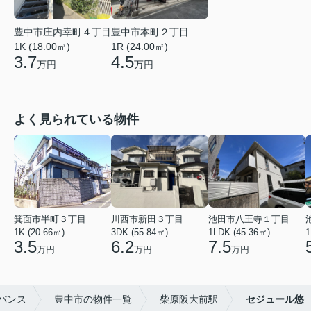
豊中市庄内幸町４丁目
豊中市本町２丁目
1K (18.00㎡)
1R (24.00㎡)
3.7
4.5
万円
万円
よく見られている物件
箕面市半町３丁目
川西市新田３丁目
池田市八王寺１丁目
1K (20.66㎡)
3DK (55.84㎡)
1LDK (45.36㎡)
1
3.5
6.2
7.5
万円
万円
万円
バンス
豊中市の物件一覧
柴原阪大前駅
セジュール悠