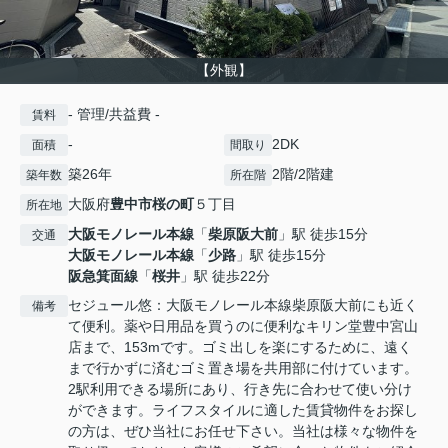
【外観】
- 管理/共益費 -
賃料
-
2DK
面積
間取り
築26年
2階/2階建
築年数
所在階
大阪府
豊中市
桜の町
５丁目
所在地
大阪モノレール本線
「
柴原阪大前
」駅 徒歩15分
交通
大阪モノレール本線
「
少路
」駅 徒歩15分
阪急箕面線
「
桜井
」駅 徒歩22分
セジュール悠：大阪モノレール本線柴原阪大前にも近く
備考
て便利。薬や日用品を買うのに便利なキリン堂豊中宮山
店まで、153mです。ゴミ出しを楽にするために、遠く
まで行かずに済むゴミ置き場を共用部に付けています。
2駅利用できる場所にあり、行き先に合わせて使い分け
ができます。ライフスタイルに適した賃貸物件をお探し
の方は、ぜひ当社にお任せ下さい。当社は様々な物件を