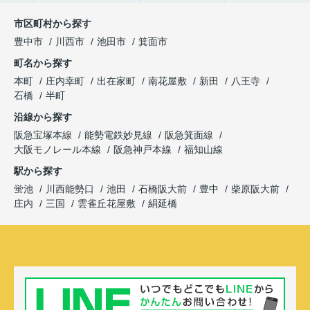
市区町村から探す
豊中市
川西市
池田市
箕面市
町名から探す
本町
庄内幸町
出在家町
南花屋敷
新田
八王寺
石橋
半町
沿線から探す
阪急宝塚本線
能勢電鉄妙見線
阪急箕面線
大阪モノレール本線
阪急神戸本線
福知山線
駅から探す
蛍池
川西能勢口
池田
石橋阪大前
豊中
柴原阪大前
庄内
三国
雲雀丘花屋敷
絹延橋