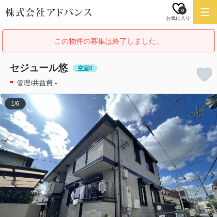
0
お気に入り
この物件の募集は終了しました。
セジュール悠
空室0
-
管理/共益費 -
1
/
6