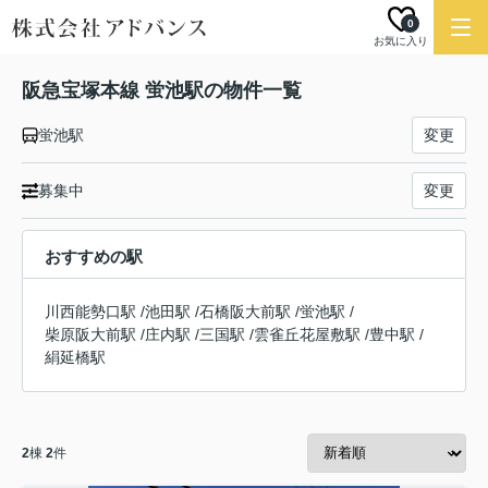
0
お気に入り
阪急宝塚本線 蛍池駅の物件一覧
蛍池駅
変更
募集中
変更
おすすめの駅
川西能勢口駅
/
池田駅
/
石橋阪大前駅
/
蛍池駅
/
柴原阪大前駅
/
庄内駅
/
三国駅
/
雲雀丘花屋敷駅
/
豊中駅
/
絹延橋駅
2
棟
2
件