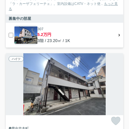
「ラ・カーザフェリーチェ」。室内設備はCATV・ネット使...
もっと見
る
募集中の部屋
307
5.2万円
3階 / 23.20㎡ / 1K
ハイツ
豊中市本町