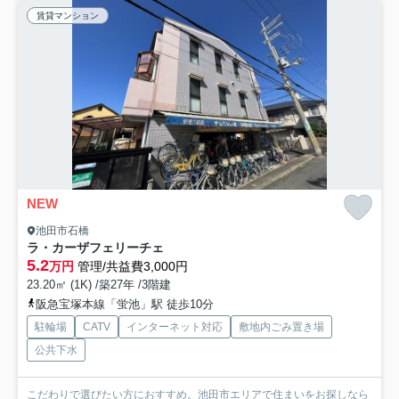
賃貸マンション
NEW
池田市石橋
ラ・カーザフェリーチェ
5.2
万円
管理/共益費3,000円
23.20㎡ (1K) /築27年 /3階建
阪急宝塚本線「蛍池」駅 徒歩10分
駐輪場
CATV
インターネット対応
敷地内ごみ置き場
公共下水
こだわりで選びたい方におすすめ。池田市エリアで住まいをお探しなら