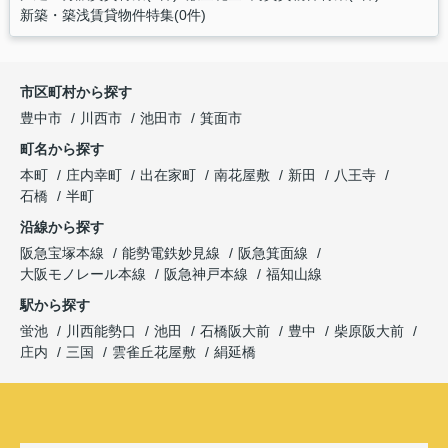
新築・築浅賃貸物件特集(0件)
市区町村から探す
豊中市
川西市
池田市
箕面市
町名から探す
本町
庄内幸町
出在家町
南花屋敷
新田
八王寺
石橋
半町
沿線から探す
阪急宝塚本線
能勢電鉄妙見線
阪急箕面線
大阪モノレール本線
阪急神戸本線
福知山線
駅から探す
蛍池
川西能勢口
池田
石橋阪大前
豊中
柴原阪大前
庄内
三国
雲雀丘花屋敷
絹延橋