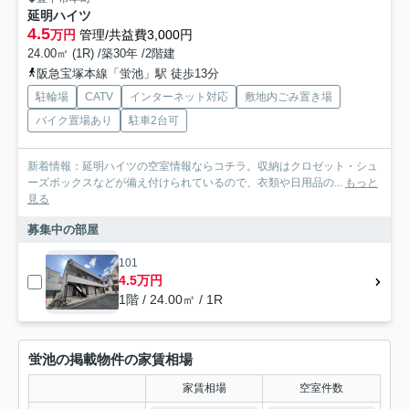
延明ハイツ
4.5
万円
管理/共益費3,000円
24.00㎡ (1R) /築30年 /2階建
阪急宝塚本線「蛍池」駅 徒歩13分
駐輪場
CATV
インターネット対応
敷地内ごみ置き場
バイク置場あり
駐車2台可
新着情報：延明ハイツの空室情報ならコチラ。収納はクロゼット・シュ
ーズボックスなどが備え付けられているので、衣類や日用品の...
もっと
見る
募集中の部屋
101
4.5万円
1階 / 24.00㎡ / 1R
蛍池の掲載物件の家賃相場
家賃相場
空室件数