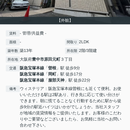
【外観】
- 管理/共益費 -
賃料
-
2LDK
面積
間取り
築13年
2階/3階建
築年数
所在階
大阪府
豊中市
原田元町
３丁目
所在地
阪急宝塚本線
「
曽根
」駅 徒歩9分
交通
阪急宝塚本線
「
岡町
」駅 徒歩17分
阪急宝塚本線
「
服部天神
」駅 徒歩22分
ウィステリア：阪急宝塚本線曽根にも近くて便利。お使
備考
いいただける駅は2駅あり、行き先に応じて使い分けが
できます。朝に慌てることなく行動するために駅から徒
歩9分の駅近ハイツはいかがでしょうか。当社スタッフ
が地域の賃貸情報をご提供いたします。お客様のこだわ
りやご要望などございましたら、お気軽に当社へお問い
合わせ下さい。