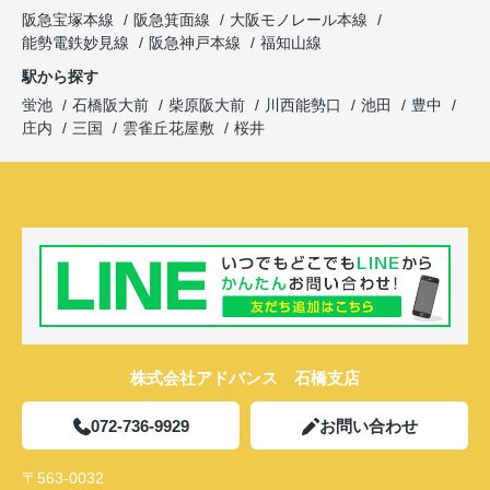
阪急宝塚本線
阪急箕面線
大阪モノレール本線
能勢電鉄妙見線
阪急神戸本線
福知山線
駅から探す
蛍池
石橋阪大前
柴原阪大前
川西能勢口
池田
豊中
庄内
三国
雲雀丘花屋敷
桜井
株式会社アドバンス 石橋支店
072-736-9929
お問い合わせ
〒563-0032