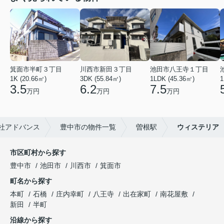
箕面市半町３丁目
川西市新田３丁目
池田市八王寺１丁目
1K (20.66㎡)
3DK (55.84㎡)
1LDK (45.36㎡)
1
3.5
6.2
7.5
万円
万円
万円
社アドバンス
豊中市の物件一覧
曽根駅
ウィステリア
市区町村から探す
豊中市
池田市
川西市
箕面市
町名から探す
本町
石橋
庄内幸町
八王寺
出在家町
南花屋敷
新田
半町
沿線から探す