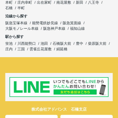
本町
庄内幸町
出在家町
南花屋敷
新田
八王寺
石橋
半町
沿線から探す
阪急宝塚本線
能勢電鉄妙見線
阪急箕面線
大阪モノレール本線
阪急神戸本線
福知山線
駅から探す
蛍池
川西能勢口
池田
石橋阪大前
豊中
柴原阪大前
庄内
三国
雲雀丘花屋敷
絹延橋
株式会社アドバンス 石橋支店