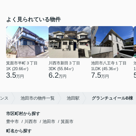
よく見られている物件
箕面市半町３丁目
川西市新田３丁目
池田市八王寺１丁目
1K (20.66㎡)
3DK (55.84㎡)
1LDK (45.36㎡)
1
3.5
6.2
7.5
万円
万円
万円
ンス
池田市の物件一覧
池田駅
グランチュイールB棟
市区町村から探す
豊中市
川西市
池田市
箕面市
町名から探す