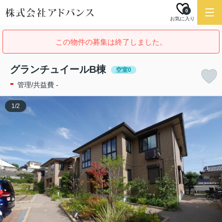
0
お気に入り
この物件の募集は終了しました。
グランチュイールB棟
空室0
-
管理/共益費 -
1
/
2