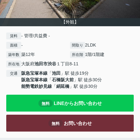
【外観】
- 管理/共益費 -
賃料
-
2LDK
面積
間取り
築12年
1階/1階建
築年数
所在階
大阪府
池田市
渋谷
１丁目8-11
所在地
阪急宝塚本線
「
池田
」駅 徒歩19分
交通
阪急宝塚本線
「
石橋阪大前
」駅 徒歩30分
能勢電鉄妙見線
「
絹延橋
」駅 徒歩30分
LINEからお問い合わせ
無料
お問い合わせ
無料