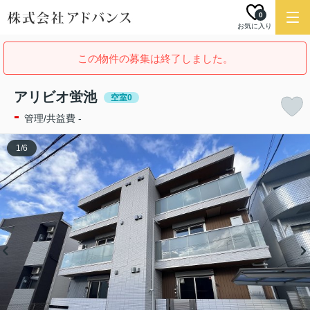
0
お気に入り
この物件の募集は終了しました。
アリビオ蛍池
空室0
-
管理/共益費 -
1
/
6