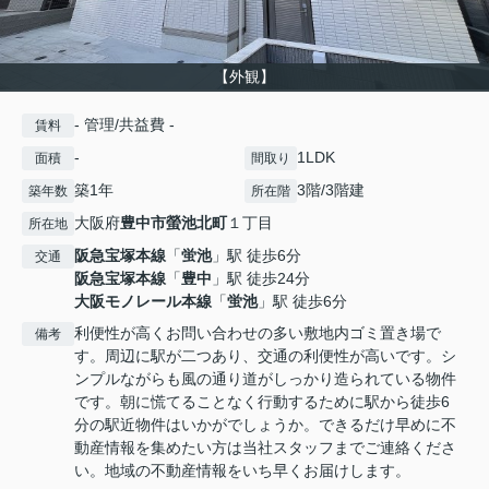
【外観】
- 管理/共益費 -
賃料
-
1LDK
面積
間取り
築1年
3階/3階建
築年数
所在階
大阪府
豊中市
螢池北町
１丁目
所在地
阪急宝塚本線
「
蛍池
」駅 徒歩6分
交通
阪急宝塚本線
「
豊中
」駅 徒歩24分
大阪モノレール本線
「
蛍池
」駅 徒歩6分
利便性が高くお問い合わせの多い敷地内ゴミ置き場で
備考
す。周辺に駅が二つあり、交通の利便性が高いです。シ
ンプルながらも風の通り道がしっかり造られている物件
です。朝に慌てることなく行動するために駅から徒歩6
分の駅近物件はいかがでしょうか。できるだけ早めに不
動産情報を集めたい方は当社スタッフまでご連絡くださ
い。地域の不動産情報をいち早くお届けします。