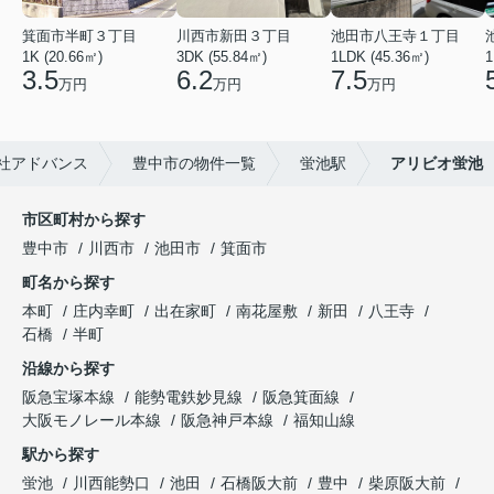
箕面市半町３丁目
川西市新田３丁目
池田市八王寺１丁目
1K (20.66㎡)
3DK (55.84㎡)
1LDK (45.36㎡)
1
3.5
6.2
7.5
万円
万円
万円
社アドバンス
豊中市の物件一覧
蛍池駅
アリビオ蛍池
市区町村から探す
豊中市
川西市
池田市
箕面市
町名から探す
本町
庄内幸町
出在家町
南花屋敷
新田
八王寺
石橋
半町
沿線から探す
阪急宝塚本線
能勢電鉄妙見線
阪急箕面線
大阪モノレール本線
阪急神戸本線
福知山線
駅から探す
蛍池
川西能勢口
池田
石橋阪大前
豊中
柴原阪大前