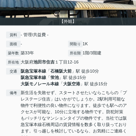
【外観】
- 管理/共益費 -
賃料
-
1K
面積
間取り
築33年
1階/3階建
築年数
所在階
大阪府
池田市
住吉
１丁目12-16
所在地
阪急宝塚本線
「
石橋阪大前
」駅 徒歩10分
交通
阪急宝塚本線
「
蛍池
」駅 徒歩15分
大阪モノレール本線
「
大阪空港
」駅 徒歩15分
新生活を失敗せず、スタートさせたいならこちらの「プ
備考
レステージ住吉」はいかがでしょうか。2駅利用可能な
物件で利便性の良い物件になります。徒歩でも駅へのア
クセスが可能な、10分に立地する物件です。防犯対策
もバッチリなマンションタイプの物件です。当社では阪
急宝塚本線石橋周辺の賃貸情報を数多く取り扱っており
ます。引っ越しを検討しているなら、お気軽にご連絡く