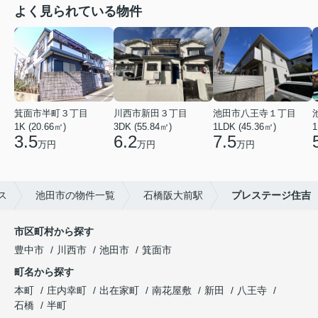
よく見られている物件
箕面市半町３丁目
川西市新田３丁目
池田市八王寺１丁目
1K (20.66㎡)
3DK (55.84㎡)
1LDK (45.36㎡)
1
3.5
6.2
7.5
万円
万円
万円
ス
池田市の物件一覧
石橋阪大前駅
プレステージ住吉
市区町村から探す
豊中市
川西市
池田市
箕面市
町名から探す
本町
庄内幸町
出在家町
南花屋敷
新田
八王寺
石橋
半町