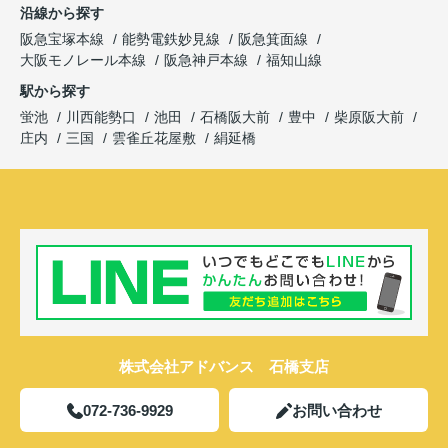
沿線から探す
阪急宝塚本線
能勢電鉄妙見線
阪急箕面線
大阪モノレール本線
阪急神戸本線
福知山線
駅から探す
蛍池
川西能勢口
池田
石橋阪大前
豊中
柴原阪大前
庄内
三国
雲雀丘花屋敷
絹延橋
株式会社アドバンス 石橋支店
072-736-9929
お問い合わせ