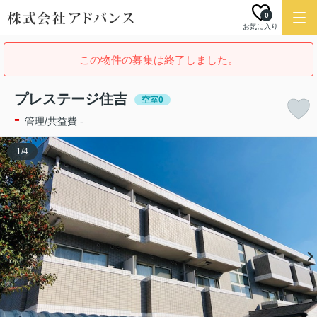
0
お気に入り
この物件の募集は終了しました。
プレステージ住吉
空室0
-
管理/共益費 -
1
/
4