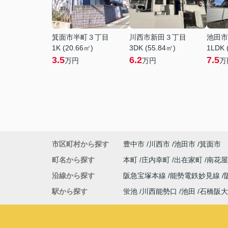
箕面市半町３丁目
川西市新田３丁目
池田市
1K (20.66㎡)
3DK (55.84㎡)
1LDK 
3.5
6.2
7.5
万円
万円
万
市区町村から探す
豊中市
川西市
池田市
箕面市
町名から探す
本町
庄内幸町
出在家町
南花
沿線から探す
阪急宝塚本線
能勢電鉄妙見線
駅から探す
蛍池
川西能勢口
池田
石橋阪大