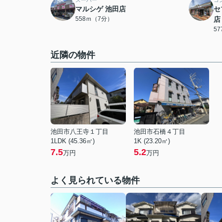
スーパー
コ
マルシゲ 池田店
セ
558ｍ（7分）
店
5
近隣の物件
池田市八王寺１丁目
池田市石橋４丁目
1LDK (45.36㎡)
1K (23.20㎡)
7.5
5.2
万円
万円
よく見られている物件