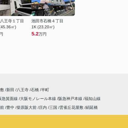
八王寺１丁目
池田市石橋４丁目
(45.36㎡)
1K (23.20㎡)
5.2
円
万円
屋敷
新田
八王寺
石橋
半町
阪急箕面線
大阪モノレール本線
阪急神戸本線
福知山線
前
豊中
柴原阪大前
庄内
三国
雲雀丘花屋敷
絹延橋