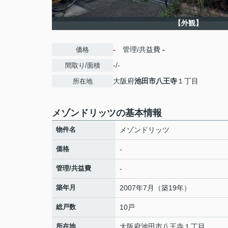
【外観】
-
管理/共益費
-
価格
-/-
間取り/面積
大阪府
池田市
八王寺
１丁目
所在地
メゾンドリッツの基本情報
物件名
メゾンドリッツ
価格
-
管理/共益費
-
築年月
2007年7月（築19年）
総戸数
10戸
所在地
大阪府
池田市
八王寺
１丁目