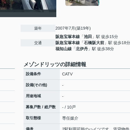
2007年7月(築19年)
築年
阪急宝塚本線
「
池田
」駅 徒歩15分
阪急宝塚本線
「
石橋阪大前
」駅 徒歩18
交通
福知山線
「
北伊丹
」駅 徒歩38分
メゾンドリッツの詳細情報
設備条件
CATV
設備(その他)
-
用途地域
-
募集戸数 / 総戸数
- / 10戸
取引態様
専任媒介
備考
2駅利用可能のハイツです。賃貸物件