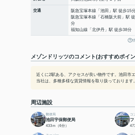
交通
阪急宝塚本線
「
池田
」駅 徒歩15
阪急宝塚本線
「
石橋阪大前
」駅 徒
分
福知山線
「
北伊丹
」駅 徒歩38分
メゾンドリッツのコメント(おすすめポイン
近くに2駅ある、アクセスが良い物件です。池田市
当社は、多種多様な賃貸情報を取り扱っております
周辺施設
郵便局
コ
池田宇保郵便局
フ
433ｍ（6分）
4