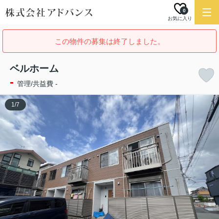
0
お気に入り
この物件の募集は終了しました。
ベルホーム
-
管理/共益費 -
1
/
7