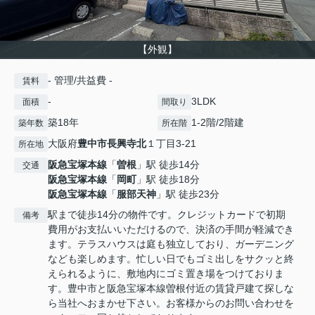
【外観】
- 管理/共益費 -
賃料
-
3LDK
面積
間取り
築18年
1-2階/2階建
築年数
所在階
大阪府
豊中市
長興寺北
１丁目3-21
所在地
阪急宝塚本線
「
曽根
」駅 徒歩14分
交通
阪急宝塚本線
「
岡町
」駅 徒歩18分
阪急宝塚本線
「
服部天神
」駅 徒歩23分
駅まで徒歩14分の物件です。クレジットカードで初期
備考
費用がお支払いいただけるので、決済の手間が軽減でき
ます。テラスハウスは庭も独立しており、ガーデニング
なども楽しめます。忙しい日でもゴミ出しをサクッと終
えられるように、敷地内にゴミ置き場をつけておりま
す。豊中市と阪急宝塚本線曽根付近の賃貸戸建て探しな
ら当社へおまかせ下さい。お客様からのお問い合わせを