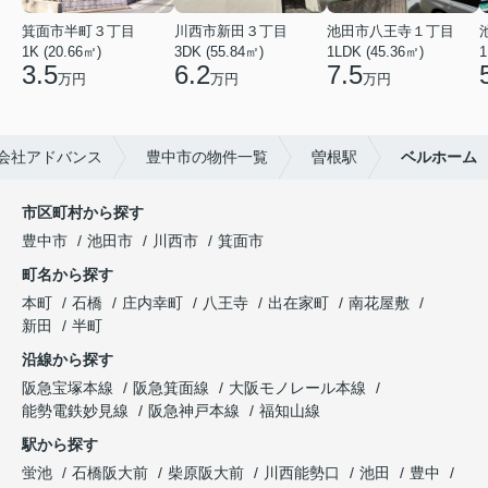
箕面市半町３丁目
川西市新田３丁目
池田市八王寺１丁目
1K (20.66㎡)
3DK (55.84㎡)
1LDK (45.36㎡)
1
3.5
6.2
7.5
万円
万円
万円
会社アドバンス
豊中市の物件一覧
曽根駅
ベルホーム
市区町村から探す
豊中市
池田市
川西市
箕面市
町名から探す
本町
石橋
庄内幸町
八王寺
出在家町
南花屋敷
新田
半町
沿線から探す
阪急宝塚本線
阪急箕面線
大阪モノレール本線
能勢電鉄妙見線
阪急神戸本線
福知山線
駅から探す
蛍池
石橋阪大前
柴原阪大前
川西能勢口
池田
豊中