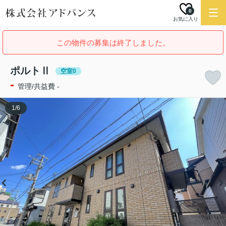
0
お気に入り
この物件の募集は終了しました。
ポルトⅡ
空室0
-
管理/共益費 -
1
/
6