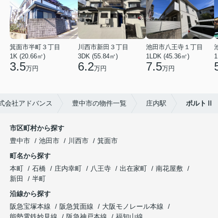
箕面市半町３丁目
川西市新田３丁目
池田市八王寺１丁目
1K (20.66㎡)
3DK (55.84㎡)
1LDK (45.36㎡)
1
3.5
6.2
7.5
万円
万円
万円
式会社アドバンス
豊中市の物件一覧
庄内駅
ポルトⅡ
市区町村から探す
豊中市
池田市
川西市
箕面市
町名から探す
本町
石橋
庄内幸町
八王寺
出在家町
南花屋敷
新田
半町
沿線から探す
阪急宝塚本線
阪急箕面線
大阪モノレール本線
能勢電鉄妙見線
阪急神戸本線
福知山線