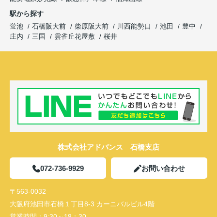
駅から探す
蛍池
石橋阪大前
柴原阪大前
川西能勢口
池田
豊中
庄内
三国
雲雀丘花屋敷
桜井
株式会社アドバンス 石橋支店
072-736-9929
お問い合わせ
〒563-0032
大阪府池田市石橋１丁目8-3 カーニバルビル4階
営業時間：
9:30～18：30