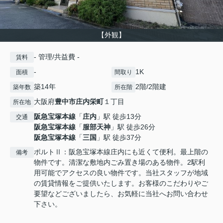
【外観】
- 管理/共益費 -
賃料
-
1K
面積
間取り
築14年
2階/2階建
築年数
所在階
大阪府
豊中市
庄内栄町
１丁目
所在地
阪急宝塚本線
「
庄内
」駅 徒歩13分
交通
阪急宝塚本線
「
服部天神
」駅 徒歩26分
阪急宝塚本線
「
三国
」駅 徒歩37分
ポルトⅡ：阪急宝塚本線庄内にも近くて便利。最上階の
備考
物件です。清潔な敷地内ごみ置き場のある物件。2駅利
用可能でアクセスの良い物件です。当社スタッフが地域
の賃貸情報をご提供いたします。お客様のこだわりやご
要望などございましたら、お気軽に当社へお問い合わせ
下さい。