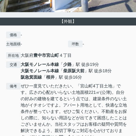
【外観】
-
価格
-
-
土地面積
坪数
大阪府
豊中市
宮山町
４丁目
所在地
大阪モノレール本線
「
少路
」駅 徒歩19分
交通
大阪モノレール本線
「
柴原阪大前
」駅 徒歩18分
阪急箕面線
「
桜井
」駅 徒歩16分
ぜひ一度見ていただきたい、「宮山町4丁目土地」で
備考
す。広さの心配がいらない土地面積221㎡(公簿)。自分
の好みの建物を建てるという点では、建築条件のない土
地がイチオシですよ。アパート用地として、快適な立地
条件が整っています。ぜひご覧ください。不動産をお探
しの際に、知らない用語などが出てきて困惑したことは
ございませんか。当社スタッフはお客様の疑問や質問を
解決できるよう、親切丁寧なご対応を心がけておりま