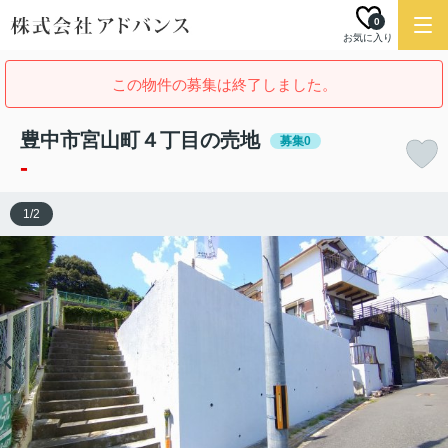
0
お気に入り
この物件の募集は終了しました。
豊中市宮山町４丁目の売地
募集0
-
1
/
2