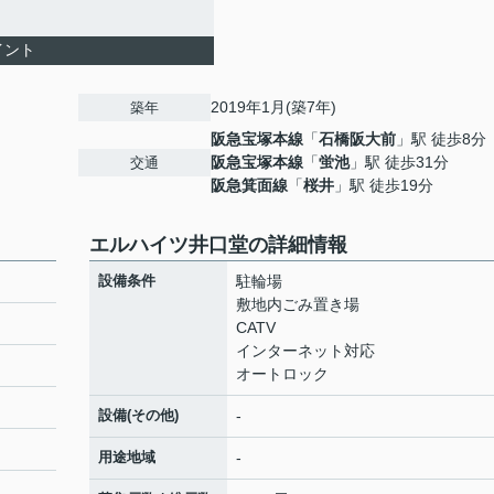
イント
2019年1月(築7年)
築年
阪急宝塚本線
「
石橋阪大前
」駅 徒歩8分
阪急宝塚本線
「
蛍池
」駅 徒歩31分
交通
阪急箕面線
「
桜井
」駅 徒歩19分
エルハイツ井口堂の詳細情報
設備条件
駐輪場
敷地内ごみ置き場
CATV
インターネット対応
オートロック
設備(その他)
-
用途地域
-