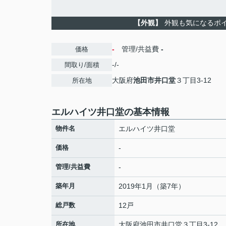
【外観】
外観も気になるポ
-
管理/共益費
-
価格
-/-
間取り/面積
大阪府
池田市
井口堂
３丁目3-12
所在地
エルハイツ井口堂の基本情報
物件名
エルハイツ井口堂
価格
-
管理/共益費
-
築年月
2019年1月（築7年）
総戸数
12戸
所在地
大阪府
池田市
井口堂
３丁目3-12