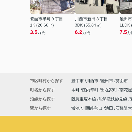
箕面市半町３丁目
川西市新田３丁目
池田市
1K (20.66㎡)
3DK (55.84㎡)
1LDK 
3.5
6.2
7.5
万円
万円
万
市区町村から探す
豊中市
川西市
池田市
箕面市
町名から探す
本町
庄内幸町
出在家町
南花
沿線から探す
阪急宝塚本線
能勢電鉄妙見線
駅から探す
蛍池
川西能勢口
池田
石橋阪大