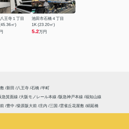
八王寺１丁目
池田市石橋４丁目
(45.36㎡)
1K (23.20㎡)
5.2
円
万円
屋敷
新田
八王寺
石橋
半町
阪急箕面線
大阪モノレール本線
阪急神戸本線
福知山線
前
豊中
柴原阪大前
庄内
三国
雲雀丘花屋敷
絹延橋