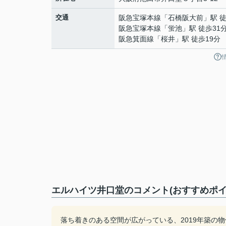
交通
阪急宝塚本線
「
石橋阪大前
」駅 
阪急宝塚本線
「
蛍池
」駅 徒歩31
阪急箕面線
「
桜井
」駅 徒歩19分
エルハイツ井口堂のコメント(おすすめポイ
落ち着きのある空間が広がっている、2019年築の