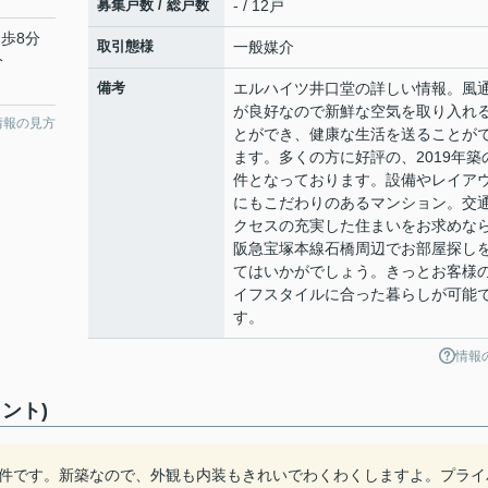
募集戸数 / 総戸数
- / 12戸
徒歩8分
取引態様
一般媒介
分
備考
エルハイツ井口堂の詳しい情報。風
が良好なので新鮮な空気を取り入れ
情報の見方
とができ、健康な生活を送ることが
ます。多くの方に好評の、2019年築
件となっております。設備やレイア
にもこだわりのあるマンション。交
クセスの充実した住まいをお求めな
阪急宝塚本線石橋周辺でお部屋探し
てはいかがでしょう。きっとお客様
イフスタイルに合った暮らしが可能
す。
情報
ント)
物件です。新築なので、外観も内装もきれいでわくわくしますよ。プライ