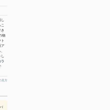
通し
るこ
でき
の物
ウト
通ア
ら、
をし
のラ
で
の見方
バ