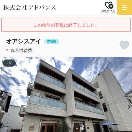
0
お気に入り
この物件の募集は終了しました。
オアシスアイ
空室0
-
管理/共益費 -
1
/
7