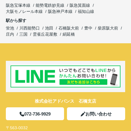
阪急宝塚本線
能勢電鉄妙見線
阪急箕面線
大阪モノレール本線
阪急神戸本線
福知山線
駅から探す
蛍池
川西能勢口
池田
石橋阪大前
豊中
柴原阪大前
庄内
三国
雲雀丘花屋敷
絹延橋
株式会社アドバンス 石橋支店
072-736-9929
お問い合わせ
〒563-0032