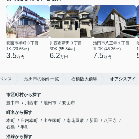
箕面市半町３丁目
川西市新田３丁目
池田市八王寺１丁目
1K (20.66㎡)
3DK (55.84㎡)
1LDK (45.36㎡)
1
3.5
6.2
7.5
万円
万円
万円
バンス
池田市の物件一覧
石橋阪大前駅
オアシスアイ
市区町村から探す
豊中市
川西市
池田市
箕面市
町名から探す
本町
庄内幸町
出在家町
南花屋敷
新田
八王寺
石橋
半町
沿線から探す