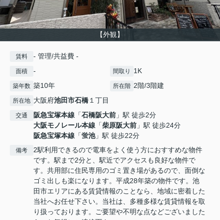
【外観】
- 管理/共益費 -
賃料
-
1K
面積
間取り
築10年
2階/3階建
築年数
所在階
大阪府
池田市
石橋
１丁目
所在地
阪急宝塚本線
「
石橋阪大前
」駅 徒歩2分
交通
大阪モノレール本線
「
柴原阪大前
」駅 徒歩24分
阪急宝塚本線
「
蛍池
」駅 徒歩22分
2駅利用できるので電車をよく使う方におすすめな物件
備考
です。駅まで2分と、駅近でアクセスも良好な物件で
す。共用部に住民専用のゴミ置き場があるので、面倒な
ゴミ出しも楽になります。平成28年築の物件です。池
田市エリアにある賃貸情報のことなら、地域に密着した
当社へお任せ下さい。当社は、多種多様な賃貸情報を取
り扱っております。ご要望や不明な点などございました