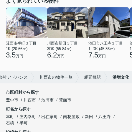
よく見られている物件
箕面市半町３丁目
川西市新田３丁目
池田市八王寺１丁目
1K (20.66㎡)
3DK (55.84㎡)
1LDK (45.36㎡)
1
3.5
6.2
7.5
万円
万円
万円
会社アドバンス
川西市の物件一覧
絹延橋駅
浜増文化
市区町村から探す
豊中市
川西市
池田市
箕面市
町名から探す
本町
庄内幸町
出在家町
南花屋敷
新田
八王寺
石橋
半町