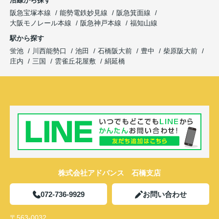
沿線から探す
阪急宝塚本線
能勢電鉄妙見線
阪急箕面線
大阪モノレール本線
阪急神戸本線
福知山線
駅から探す
蛍池
川西能勢口
池田
石橋阪大前
豊中
柴原阪大前
庄内
三国
雲雀丘花屋敷
絹延橋
株式会社アドバンス 石橋支店
072-736-9929
お問い合わせ
〒563-0032