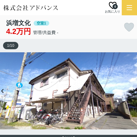
0
お気に入り
浜増文化
空室1
4.2万円
管理/共益費 -
1
/
10