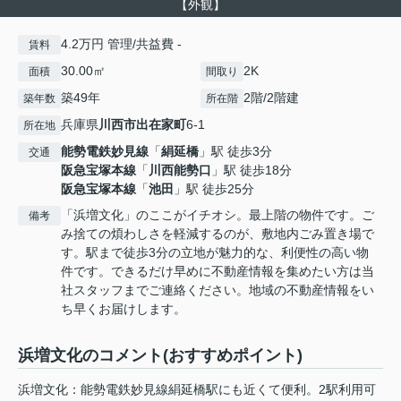
【外観】
4.2万円 管理/共益費 -
賃料
30.00㎡
2K
面積
間取り
築49年
2階/2階建
築年数
所在階
兵庫県
川西市
出在家町
6-1
所在地
能勢電鉄妙見線
「
絹延橋
」駅 徒歩3分
交通
阪急宝塚本線
「
川西能勢口
」駅 徒歩18分
阪急宝塚本線
「
池田
」駅 徒歩25分
「浜増文化」のここがイチオシ。最上階の物件です。ご
備考
み捨ての煩わしさを軽減するのが、敷地内ごみ置き場で
す。駅まで徒歩3分の立地が魅力的な、利便性の高い物
件です。できるだけ早めに不動産情報を集めたい方は当
社スタッフまでご連絡ください。地域の不動産情報をい
ち早くお届けします。
浜増文化のコメント(おすすめポイント)
浜増文化：能勢電鉄妙見線絹延橋駅にも近くて便利。2駅利用可