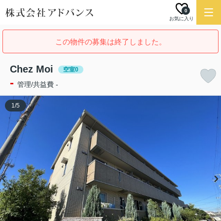
0
お気に入り
この物件の募集は終了しました。
Chez Moi
空室0
-
管理/共益費 -
1
/
5