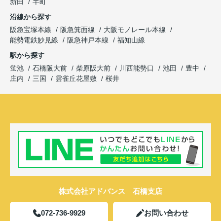
新田
半町
沿線から探す
阪急宝塚本線
阪急箕面線
大阪モノレール本線
能勢電鉄妙見線
阪急神戸本線
福知山線
駅から探す
蛍池
石橋阪大前
柴原阪大前
川西能勢口
池田
豊中
庄内
三国
雲雀丘花屋敷
桜井
株式会社アドバンス 石橋支店
072-736-9929
お問い合わせ