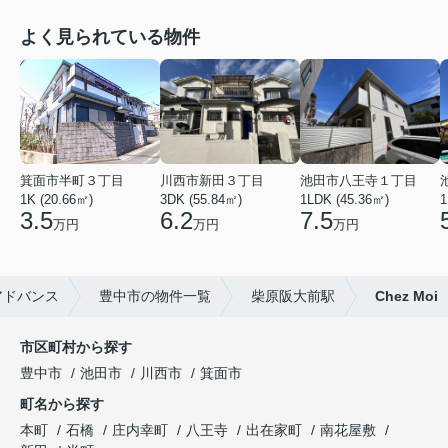
よく見られている物件
箕面市半町３丁目
川西市新田３丁目
池田市八王寺１丁目
1K (20.66㎡)
3DK (55.84㎡)
1LDK (45.36㎡)
1
3.5
6.2
7.5
万円
万円
万円
アドバンス
豊中市の物件一覧
柴原阪大前駅
Chez Moi
市区町村から探す
豊中市
池田市
川西市
箕面市
町名から探す
本町
石橋
庄内幸町
八王寺
出在家町
南花屋敷