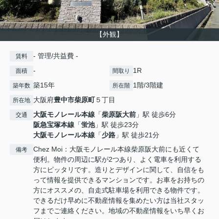
【外観】
- 管理/共益費 -
賃料
-
1R
面積
間取り
築15年
1階/3階建
築年数
所在階
大阪府
豊中市
柴原町
５丁目
所在地
大阪モノレール本線
「
柴原阪大前
」駅 徒歩6分
交通
阪急宝塚本線
「
蛍池
」駅 徒歩23分
大阪モノレール本線
「
少路
」駅 徒歩21分
Chez Moi：大阪モノレール本線柴原阪大前にも近くて
備考
便利。物件の周辺に駅が2つあり、よく電車を利用する
方にピッタリです。造りとデザインに関して、自信をも
って情報を提供できるマンションです。お車をお持ちの
方にオススメの、自走式駐車場を利用できる物件です。
できるだけ早めに不動産情報を集めたい方は当社スタッ
フまでご連絡ください。地域の不動産情報をいち早くお