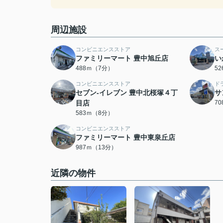
周辺施設
コンビニエンスストア
ス
ファミリーマート 豊中旭丘店
い
488ｍ（7分）
5
コンビニエンスストア
ド
セブン-イレブン 豊中北桜塚４丁
サ
目店
7
583ｍ（8分）
コンビニエンスストア
ファミリーマート 豊中東泉丘店
987ｍ（13分）
近隣の物件