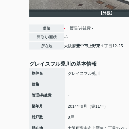
【外観】
-
管理/共益費
-
価格
-/-
間取り/面積
大阪府
豊中市
上野東
１丁目12-25
所在地
グレイスフル兎川の基本情報
物件名
グレイスフル兎川
価格
-
管理/共益費
-
築年月
2014年9月（築11年）
総戸数
8戸
所在地
大阪府
豊中市
上野東
１丁目12-25