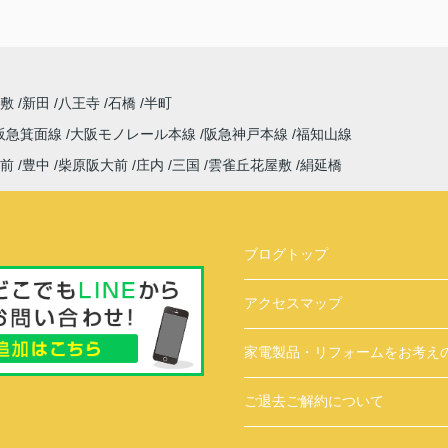
屋敷
新田
八王寺
石橋
半町
阪急箕面線
大阪モノレール本線
阪急神戸本線
福知山線
前
豊中
柴原阪大前
庄内
三国
雲雀丘花屋敷
絹延橋
ブログトップ
アクセスマップ
家電製品・リフォームをお考え
ご退去ご解約について