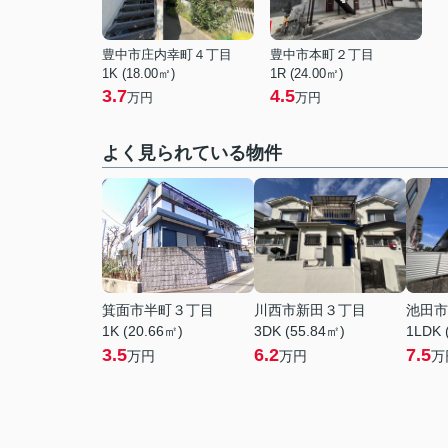
豊中市庄内幸町４丁目
豊中市本町２丁目
1K (18.00㎡)
1R (24.00㎡)
3.7
4.5
万円
万円
よく見られている物件
箕面市半町３丁目
川西市新田３丁目
池田市
1K (20.66㎡)
3DK (55.84㎡)
1LDK 
3.5
6.2
7.5
万円
万円
万