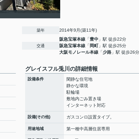
2014年9月(築11年)
築年
阪急宝塚本線
「
豊中
」駅 徒歩22分
阪急宝塚本線
「
岡町
」駅 徒歩25分
交通
大阪モノレール本線
「
少路
」駅 徒歩26
グレイスフル兎川の詳細情報
設備条件
閑静な住宅地
静かな環境
駐輪場
敷地内ごみ置き場
インターネット対応
設備(その他)
ガスコンロ設置タイプ。
用途地域
第一種中高層住居専用