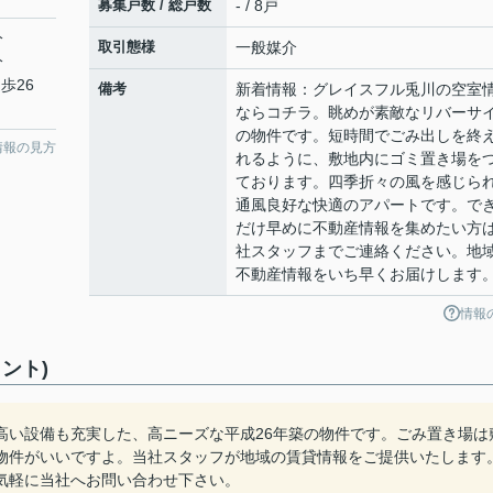
募集戸数 / 総戸数
- / 8戸
分
取引態様
一般媒介
分
歩26
備考
新着情報：グレイスフル兎川の空室
ならコチラ。眺めが素敵なリバーサ
の物件です。短時間でごみ出しを終
情報の見方
れるように、敷地内にゴミ置き場を
ております。四季折々の風を感じら
通風良好な快適のアパートです。で
だけ早めに不動産情報を集めたい方
社スタッフまでご連絡ください。地
不動産情報をいち早くお届けします
情報
ント)
高い設備も充実した、高ニーズな平成26年築の物件です。ごみ置き場は
物件がいいですよ。当社スタッフが地域の賃貸情報をご提供いたします
気軽に当社へお問い合わせ下さい。