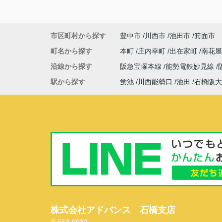
市区町村から探す
豊中市
川西市
池田市
箕面市
町名から探す
本町
庄内幸町
出在家町
南花
沿線から探す
阪急宝塚本線
能勢電鉄妙見線
駅から探す
蛍池
川西能勢口
池田
石橋阪大
株式会社アドバンス 石橋支店