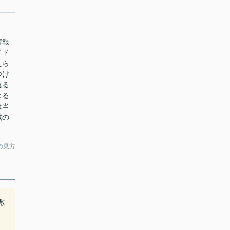
情報
イド
えら
つけ
れる
きる
は当
域の
。
の見方
敷
。