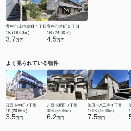
豊中市庄内幸町４丁目
豊中市本町２丁目
1K (18.00㎡)
1R (24.00㎡)
3.7
4.5
万円
万円
よく見られている物件
箕面市半町３丁目
川西市新田３丁目
池田市八王寺１丁目
1K (20.66㎡)
3DK (55.84㎡)
1LDK (45.36㎡)
1
3.5
6.2
7.5
万円
万円
万円