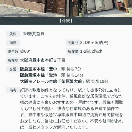
【外観】
- 管理/共益費 -
賃料
-
2LDK＋S(納戸)
面積
間取り
築60年
1-2階/2階建
築年数
所在階
大阪府
豊中市
本町
２丁目
所在地
阪急宝塚本線
「
豊中
」駅 徒歩7分
交通
阪急宝塚本線
「
蛍池
」駅 徒歩14分
大阪モノレール本線
「
柴原阪大前
」駅 徒歩19分
好評の駅近物件となっており、駅より徒歩7分に立地し
備考
ています。こちらの物件、通風良好な居住環境でどなた
様の健康にも良いおすすめの一戸建てです。設備も間取
りも申し分の無い、快適な住環境のある戸建て物件で
す。豊中市や阪急宝塚本線豊中周辺で賃貸戸建て情報を
お探しなら、当社にお任せください。不安や疑問があれ
ば、当社スタッフが解消いたします。