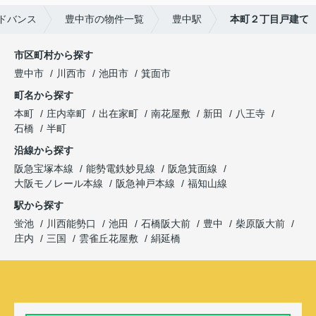
ドバンス
豊中市の物件一覧
豊中駅
本町２丁目戸建て
市区町村から探す
豊中市
川西市
池田市
箕面市
町名から探す
本町
庄内幸町
出在家町
南花屋敷
新田
八王寺
石橋
半町
沿線から探す
阪急宝塚本線
能勢電鉄妙見線
阪急箕面線
大阪モノレール本線
阪急神戸本線
福知山線
駅から探す
蛍池
川西能勢口
池田
石橋阪大前
豊中
柴原阪大前
庄内
三国
雲雀丘花屋敷
絹延橋