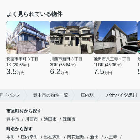
よく見られている物件
箕面市半町３丁目
川西市新田３丁目
池田市八王寺１丁目
1K (20.66㎡)
3DK (55.84㎡)
1LDK (45.36㎡)
1
3.5
6.2
7.5
万円
万円
万円
アドバンス
豊中市の物件一覧
庄内駅
パナハイツ黒川
市区町村から探す
豊中市
川西市
池田市
箕面市
町名から探す
本町
庄内幸町
出在家町
南花屋敷
新田
八王寺