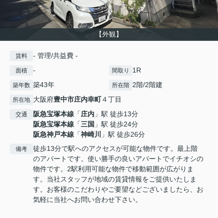
【外観】
- 管理/共益費 -
賃料
-
1R
面積
間取り
築43年
2階/2階建
築年数
所在階
大阪府
豊中市
庄内幸町
４丁目
所在地
阪急宝塚本線
「
庄内
」駅 徒歩13分
交通
阪急宝塚本線
「
三国
」駅 徒歩24分
阪急神戸本線
「
神崎川
」駅 徒歩26分
徒歩13分で駅へのアクセスが可能な物件です。最上階
備考
のアパートです。使い勝手の良いアパートでイチオシの
物件です。2駅利用可能な物件で移動範囲が広がりま
す。当社スタッフが地域の賃貸情報をご提供いたしま
す。お客様のこだわりやご要望などございましたら、お
気軽に当社へお問い合わせ下さい。