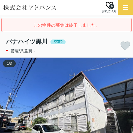
0
お気に入り
この物件の募集は終了しました。
パナハイツ黒川
空室0
-
管理/共益費 -
1
/
3