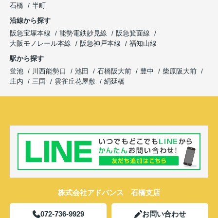
石橋
半町
沿線から探す
阪急宝塚本線
能勢電鉄妙見線
阪急箕面線
大阪モノレール本線
阪急神戸本線
福知山線
駅から探す
蛍池
川西能勢口
池田
石橋阪大前
豊中
柴原阪大前
庄内
三国
雲雀丘花屋敷
絹延橋
株式会社アドバンス 石橋支店
072-736-9929
お問い合わせ