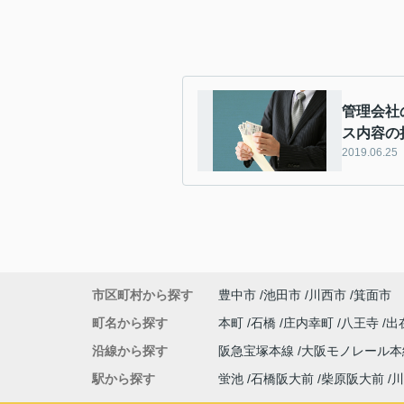
管理会社
ス内容の
2019.06.25
市区町村から探す
豊中市
池田市
川西市
箕面市
町名から探す
本町
石橋
庄内幸町
八王寺
出
沿線から探す
阪急宝塚本線
大阪モノレール
駅から探す
蛍池
石橋阪大前
柴原阪大前
川