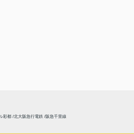
ル彩都
北大阪急行電鉄
阪急千里線