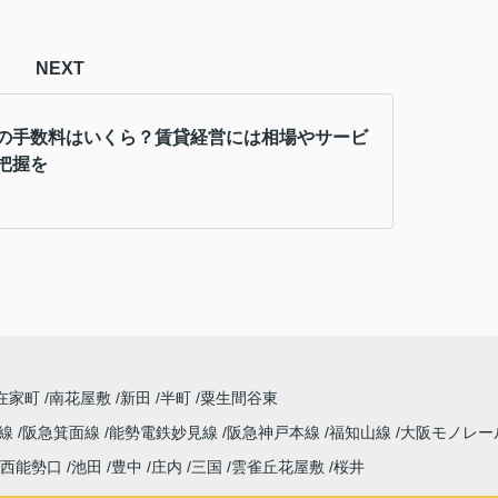
NEXT
の手数料はいくら？賃貸経営には相場やサービ
把握を
在家町
南花屋敷
新田
半町
粟生間谷東
本線
阪急箕面線
能勢電鉄妙見線
阪急神戸本線
福知山線
大阪モノレー
西能勢口
池田
豊中
庄内
三国
雲雀丘花屋敷
桜井