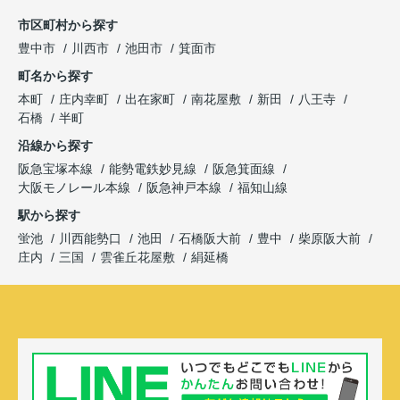
市区町村から探す
豊中市
川西市
池田市
箕面市
町名から探す
本町
庄内幸町
出在家町
南花屋敷
新田
八王寺
石橋
半町
沿線から探す
阪急宝塚本線
能勢電鉄妙見線
阪急箕面線
大阪モノレール本線
阪急神戸本線
福知山線
駅から探す
蛍池
川西能勢口
池田
石橋阪大前
豊中
柴原阪大前
庄内
三国
雲雀丘花屋敷
絹延橋