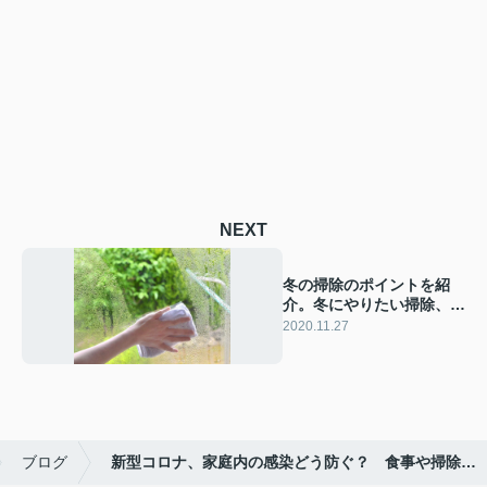
NEXT
冬の掃除のポイントを紹
介。冬にやりたい掃除、冬
の前に終えておきたい掃
2020.11.27
除！
ブログ
新型コロナ、家庭内の感染どう防ぐ？ 食事や掃除…