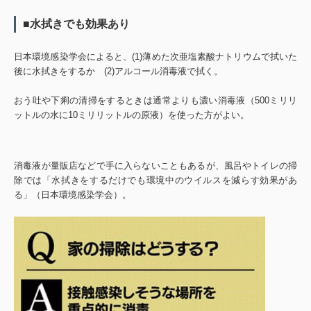
■水拭きでも効果あり
日本環境感染学会によると、(1)薄めた次亜塩素酸ナトリウムで拭いた
後に水拭きをするか (2)アルコール消毒液で拭く。
おう吐や下痢の清掃をするときは通常よりも濃い消毒液（500ミリリ
ットルの水に10ミリリットルの原液）を使った方がよい。
消毒液が量販店などで手に入らないこともあるが、風呂やトイレの掃
除では「水拭きをするだけでも環境中のウイルスを減らす効果があ
る」（日本環境感染学会）。